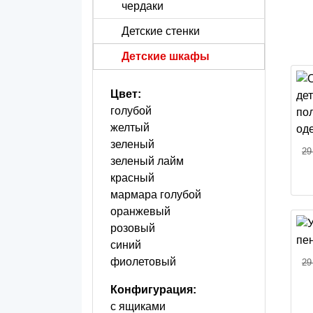
чердаки
Детские стенки
Детские шкафы
Цвет:
голубой
желтый
зеленый
29
зеленый лайм
красный
мармара голубой
оранжевый
розовый
синий
фиолетовый
29
Конфигурация:
с ящиками