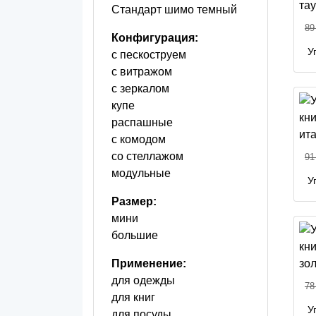
Стандарт шимо темный
89
Конфигурация:
У
с пескоструем
с витражом
с зеркалом
купе
распашные
с комодом
со стеллажом
91
модульные
У
Размер:
мини
большие
Применение:
для одежды
78
для книг
У
для посуды