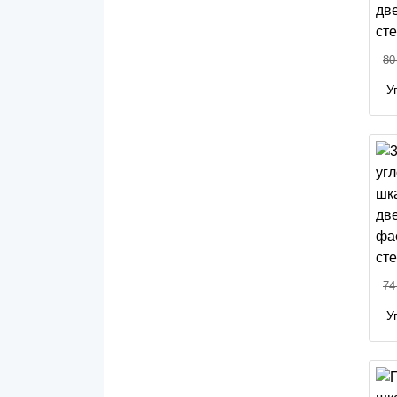
80
У
74
У