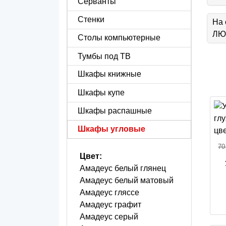
Серванты
Стенки
На 
ЛЮБ
Столы компьютерные
Тумбы под ТВ
Шкафы книжные
Шкафы купе
Шкафы распашные
Шкафы угловые
70
Цвет:
Амадеус белый глянец
Амадеус белый матовый
Амадеус гляссе
Амадеус графит
Амадеус серый