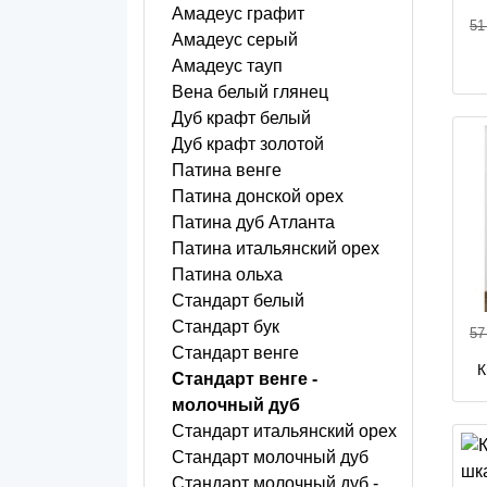
Амадеус графит
51
Амадеус серый
Амадеус тауп
Вена белый глянец
Дуб крафт белый
Дуб крафт золотой
Патина венге
Патина донской орех
Патина дуб Атланта
Патина итальянский орех
Патина ольха
Стандарт белый
Стандарт бук
57
Стандарт венге
К
Стандарт венге -
молочный дуб
Стандарт итальянский орех
Стандарт молочный дуб
Стандарт молочный дуб -