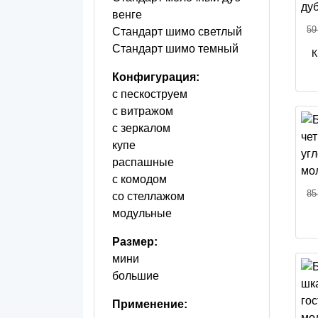
венге
59
Стандарт шимо светлый
Стандарт шимо темный
К
Конфигурация:
с пескоструем
с витражом
с зеркалом
купе
распашные
с комодом
85
со стеллажом
модульные
Размер:
мини
большие
Применение: