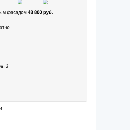
тным фасадом
48 800 руб.
атно
тлый
и