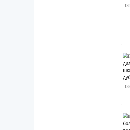
139
133