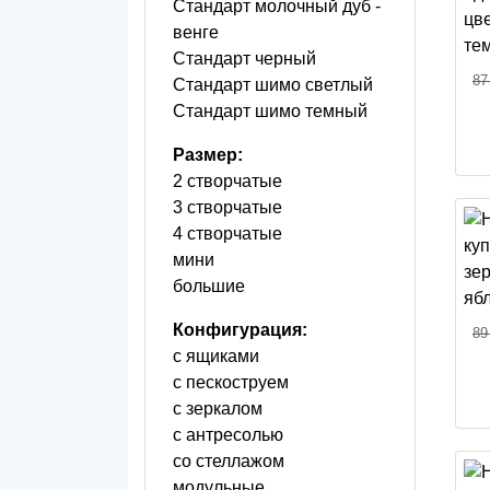
Стандарт молочный дуб -
венге
Стандарт черный
87
Стандарт шимо светлый
Стандарт шимо темный
Размер:
2 створчатые
3 створчатые
4 створчатые
мини
большие
Конфигурация:
89
с ящиками
с пескоструем
с зеркалом
с антресолью
со стеллажом
модульные