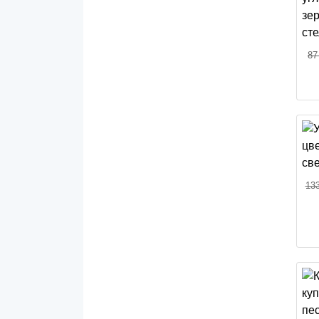
87
133