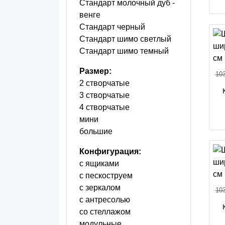
Стандарт молочный дуб -
венге
Стандарт черный
Стандарт шимо светлый
Стандарт шимо темный
Размер:
103
2 створчатые
3 створчатые
4 створчатые
мини
большие
Конфигурация:
с ящиками
с пескоструем
с зеркалом
103
с антресолью
со стеллажом
модульные