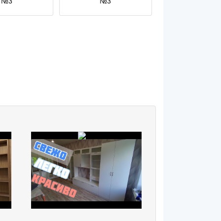
№3
№3