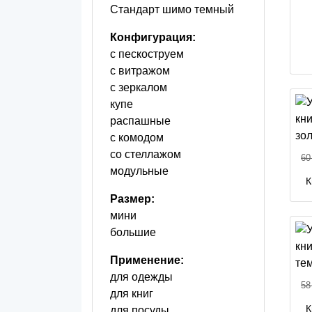
Стандарт шимо темный
Конфигурация:
с пескоструем
с витражом
с зеркалом
купе
распашные
с комодом
со стеллажом
60
модульные
К
Размер:
мини
большие
Применение:
для одежды
58
для книг
К
для посуды