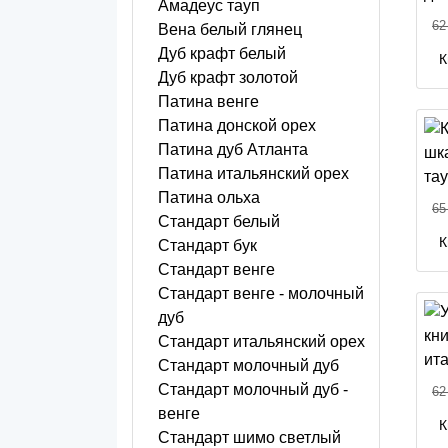
Амадеус тауп
62
Вена белый глянец
Дуб крафт белый
К
Дуб крафт золотой
Патина венге
Патина донской орех
Патина дуб Атланта
Патина итальянский орех
Патина ольха
65
Стандарт белый
К
Стандарт бук
Стандарт венге
Стандарт венге - молочный
дуб
Стандарт итальянский орех
Стандарт молочный дуб
Стандарт молочный дуб -
62
венге
К
Стандарт шимо светлый