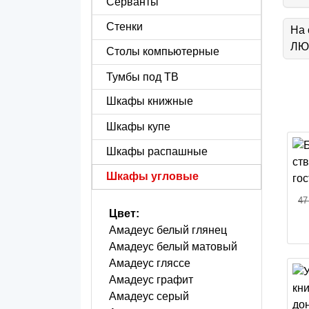
Серванты
Стенки
На 
ЛЮБ
Столы компьютерные
Тумбы под ТВ
Шкафы книжные
Шкафы купе
Шкафы распашные
Шкафы угловые
47
Цвет:
Амадеус белый глянец
Амадеус белый матовый
Амадеус гляссе
Амадеус графит
Амадеус серый