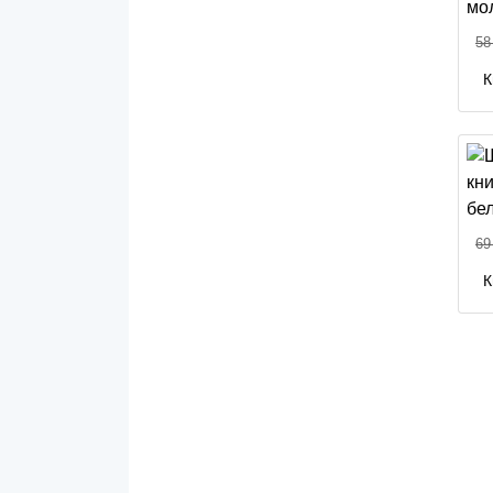
58
К
69
К