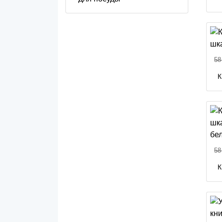
58
К
58
К