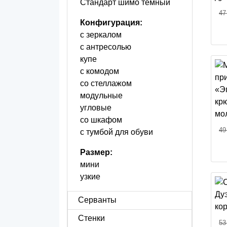
Стандарт шимо темный
47
Конфигурация:
с зеркалом
с антресолью
купе
с комодом
со стеллажом
модульные
угловые
со шкафом
49
с тумбой для обуви
Размер:
мини
узкие
Серванты
Стенки
53