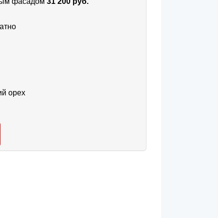
тным фасадом
31 200 руб.
атно
ий орех