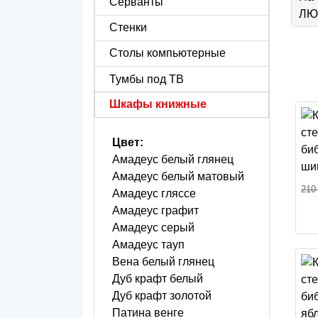
Серванты
ЛЮБ
Стенки
Столы компьютерные
Тумбы под ТВ
Шкафы книжные
Цвет:
Амадеус белый глянец
Амадеус белый матовый
210
Амадеус гляссе
Амадеус графит
Амадеус серый
Амадеус тауп
Вена белый глянец
Дуб крафт белый
Дуб крафт золотой
Патина венге