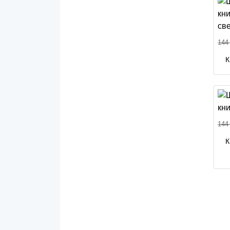
144
К
144
К