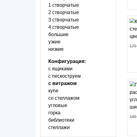
1 створчатые
2 створчатые
3 створчатые
4 створчатые
большие
узкие
179
низкие
Конфигурация:
с ящиками
с пескоструем
с витражом
купе
со стеллажом
угловые
горка
149
библиотеки
стеллажи