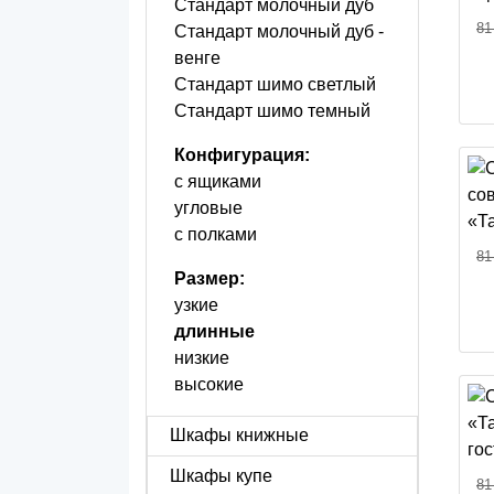
Стандарт молочный дуб
81
Стандарт молочный дуб -
венге
Стандарт шимо светлый
Стандарт шимо темный
Конфигурация:
с ящиками
угловые
с полками
81
Размер:
узкие
длинные
низкие
высокие
Шкафы книжные
Шкафы купе
81