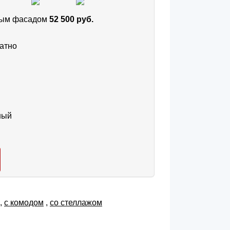
тным фасадом
52 500 руб.
атно
ный
,
с комодом
,
со стеллажом