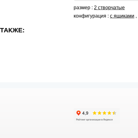
размер :
2 створчатые
конфигурация :
с ящиками
,
 ТАКЖЕ: