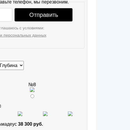
авьте телефон, мы перезвоним.
Отправить
глашаюсь с условиями:
и персональных данных
№8
с
 Амадеус
38 300 руб.