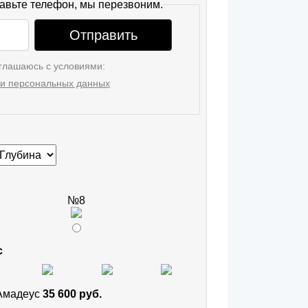
авьте телефон, мы перезвоним.
Отправить
глашаюсь с условиями:
и персональных данных
№8
с
 Амадеус
35 600 руб.