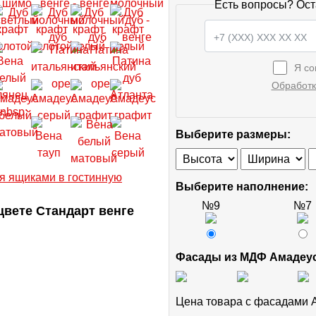
Есть вопросы? Ост
Я со
Обработк
Выберите размеры:
Выберите наполнение:
№9
№7
вете Стандарт венге
Фасады из МДФ Амадеу
Цена товара с фасадами