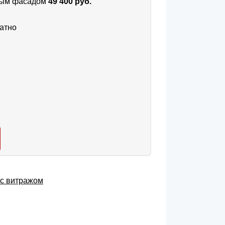
тным фасадом
49 400 руб.
атно
с витражом