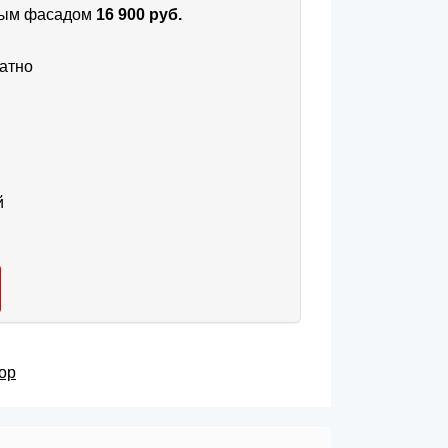
тным фасадом
16 900 руб.
атно
й
ор