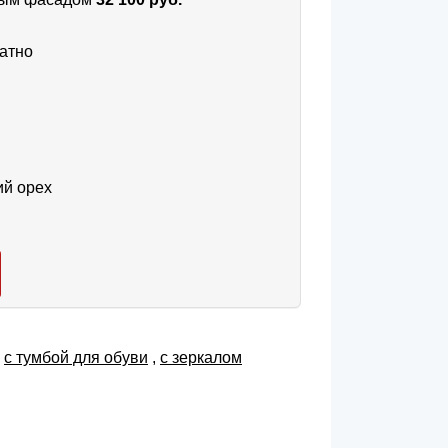
атно
ий орех
,
с тумбой для обуви
,
с зеркалом