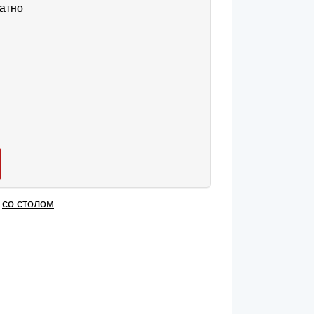
атно
,
со столом