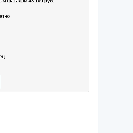
тным фасадом
43 100 руб.
атно
ец