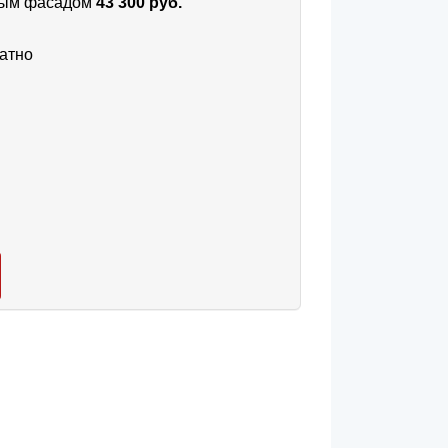
тным фасадом
43 300 руб.
атно