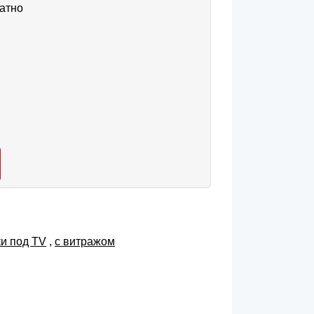
атно
ки под TV
,
с витражом