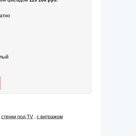
атно
тлый
,
cтенки под TV
,
с витражом