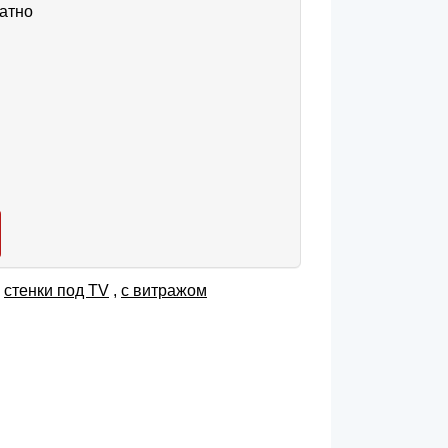
атно
,
cтенки под TV
,
с витражом