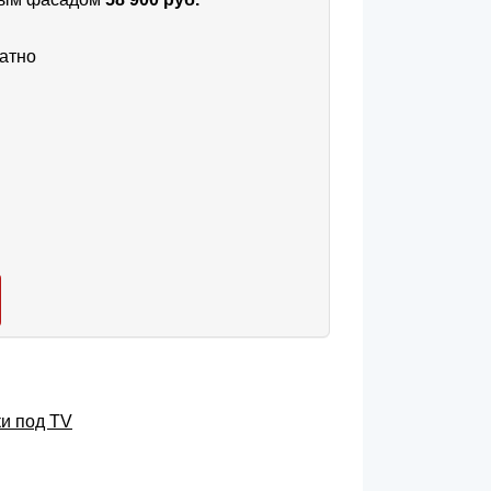
атно
ки под TV