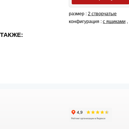
размер :
2 створчатые
конфигурация :
с ящиками
,
 ТАКЖЕ: