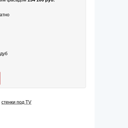
атно
 дуб
,
cтенки под TV