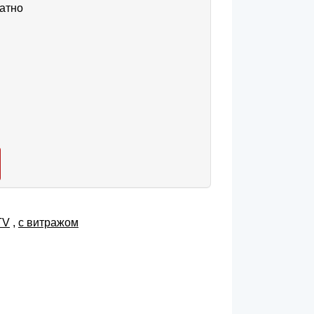
атно
TV
,
с витражом