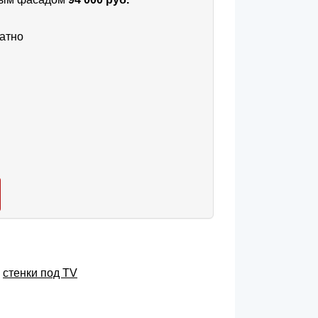
атно
,
cтенки под TV