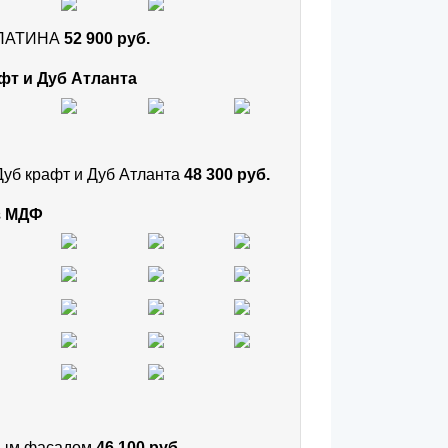
и ПАТИНА
52 900 руб.
фт и Дуб Атланта
Дуб крафт и Дуб Атланта
48 300 руб.
з МДФ
тным фасадом
46 100 руб.