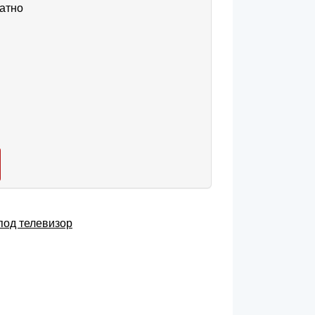
атно
под телевизор