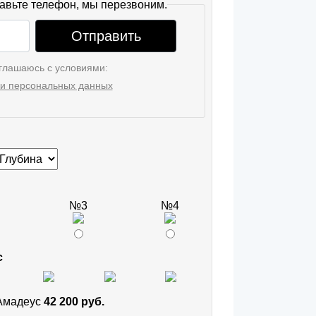
авьте телефон, мы перезвоним.
Отправить
глашаюсь с условиями:
и персональных данных
№3
№4
с
 Амадеус
42 200 руб.