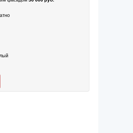
атно
тлый