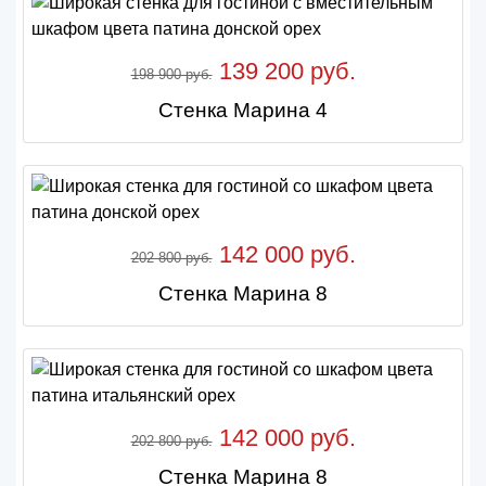
139 200 руб.
198 900 руб.
Стенка Марина 4
142 000 руб.
202 800 руб.
Стенка Марина 8
142 000 руб.
202 800 руб.
Стенка Марина 8