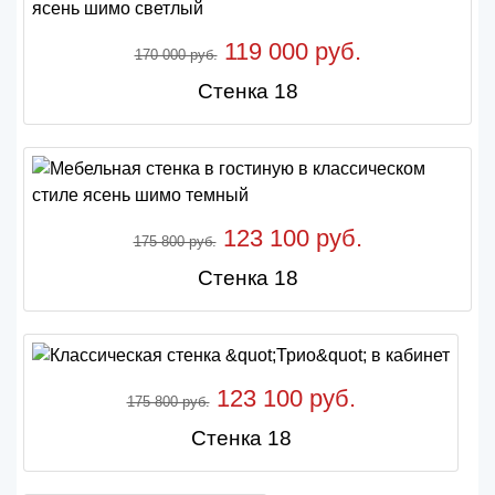
119 000 руб.
170 000 руб.
Стенка 18
123 100 руб.
175 800 руб.
Стенка 18
123 100 руб.
175 800 руб.
Стенка 18