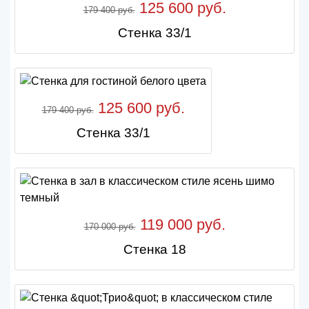
125 600 руб.
179 400 руб.
Стенка 33/1
125 600 руб.
179 400 руб.
Стенка 33/1
119 000 руб.
170 000 руб.
Стенка 18