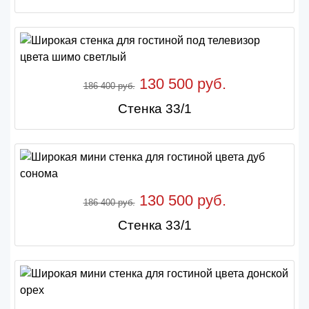
130 500 руб.
186 400 руб.
Стенка 33/1
130 500 руб.
186 400 руб.
Стенка 33/1