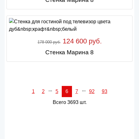
124 600 руб.
178 000 руб.
Стенка Марина 8
...
...
1
2
5
6
7
92
93
Всего 3693 шт.