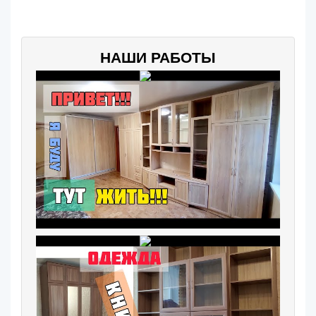
НАШИ РАБОТЫ