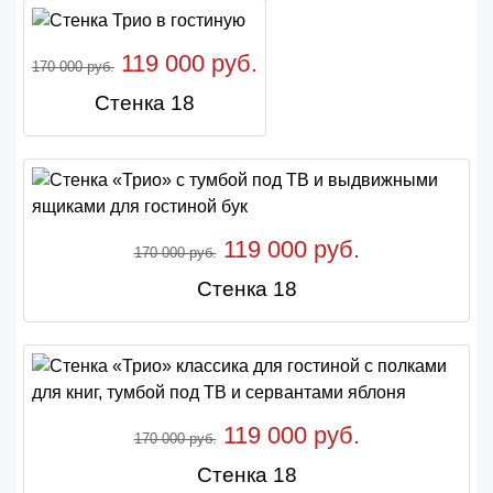
119 000 руб.
170 000 руб.
Стенка 18
119 000 руб.
170 000 руб.
Стенка 18
119 000 руб.
170 000 руб.
Стенка 18