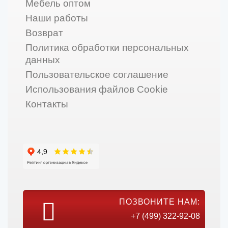
Мебель оптом
Наши работы
Возврат
Политика обработки персональных
данных
Пользовательское соглашение
Использования файлов Cookie
Контакты
ПОЗВОНИТЕ НАМ:
+7 (499) 322-92-08