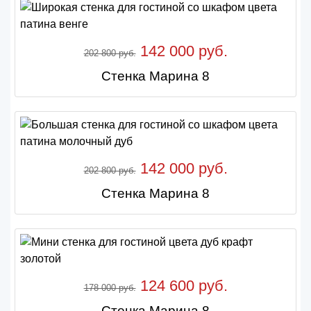
142 000 руб.
202 800 руб.
Стенка Марина 8
142 000 руб.
202 800 руб.
Стенка Марина 8
124 600 руб.
178 000 руб.
Стенка Марина 8